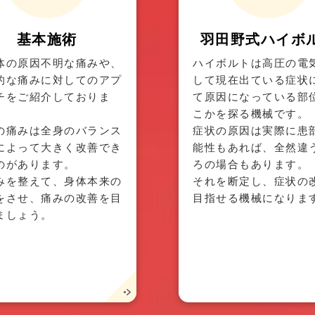
基本施術
羽田野式ハイボ
体の原因不明な痛みや、
ハイボルトは高圧の電
的な痛みに対してのアプ
して現在出ている症状
チをご紹介しておりま
て原因になっている部
こかを探る機械です。
の痛みは全身のバランス
症状の原因は実際に患
によって大きく改善でき
能性もあれば、全然違
のがあります。
ろの場合もあります。
みを整えて、身体本来の
それを断定し、症状の
をさせ、痛みの改善を目
目指せる機械になりま
ましょう。