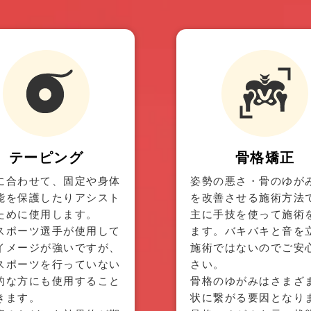
テーピング
骨格矯正
に合わせて、固定や身体
姿勢の悪さ・骨のゆが
能を保護したりアシスト
を改善させる施術方法
ために使用します。
主に手技を使って施術
スポーツ選手が使用して
ます。バキバキと音を
イメージが強いですが、
施術ではないのでご安
スポーツを行っていない
さい。
的な方にも使用すること
骨格のゆがみはさまざ
きます。
状に繋がる要因となり