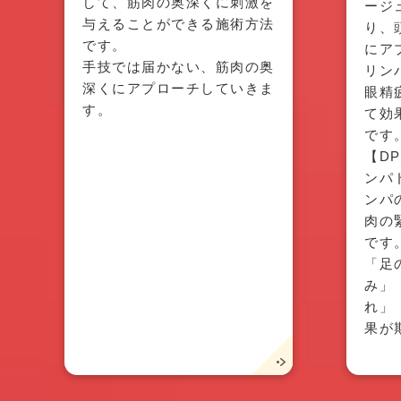
して、筋肉の奥深くに刺激を
ージ
与えることができる施術方法
り、
です。
にア
手技では届かない、筋肉の奥
リン
深くにアプローチしていきま
眼精
す。
て効
です
【D
ンパ
ンパ
肉の
です
「足
み」
れ」
果が