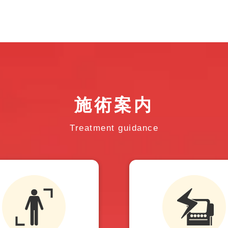
施術案内
Treatment guidance