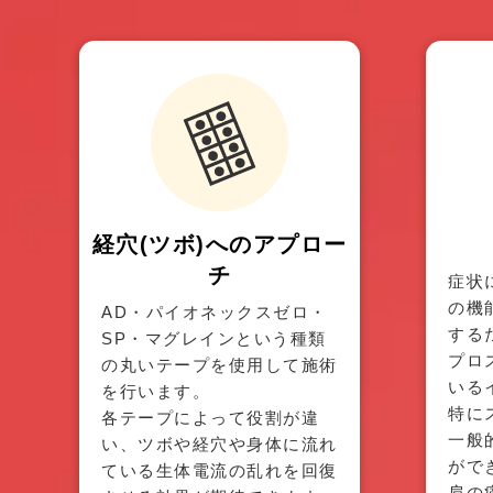
経穴(ツボ)へのアプロー
チ
症状
の機
AD・パイオネックスゼロ・
する
SP・マグレインという種類
プロ
の丸いテープを使用して施術
いる
を行います。
特に
各テープによって役割が違
一般
い、ツボや経穴や身体に流れ
がで
ている生体電流の乱れを回復
肩の