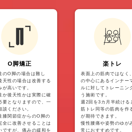
O脚矯正
楽トレ
性のO脚の場合は難し
表面上の筋肉ではなく
後天性の場合は改善する
の中心にあるインナー
みが高いです。
ルに対してトレーニン
性か後天性かは実際に確
う施術です。
必要となりますので、一
週2回を3カ月半続ける
相談ください。
筋トレ同等の筋肉を作
性膝関節症からのO脚の
が期待できます。
完全に改善させることは
慢性腰痛や姿勢のゆが
いですが、痛みの緩和を
常におすすめです。