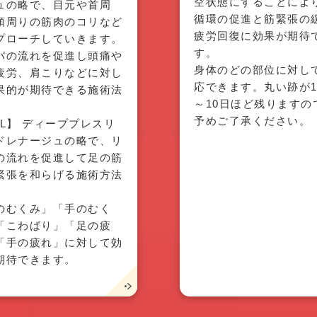
空状態にすることによ
ュの略で、目元や首周
循環の促進と筋緊張の
頭周りの筋肉のコリなど
疲労回復に効果が期待
プローチしていきます。
す。
パの流れを促進し頭痛や
身体のどの部位に対し
疲労、肩こりなどに対し
応できます。丸い跡が
果的が期待できる施術法
～10日ほど残りますの
。
予めご了承ください。
PL】 ディーププレスリ
ドレナージュの略で、リ
の流れを促進して足の筋
緊張を和らげる施術方法
。
のむくみ」「手のむく
「こわばり」「足の疲
「手の疲れ」に対して効
期待できます。