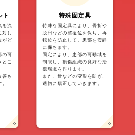
ルト
特殊固定具
気を流
特殊な固定具により、骨折や
に対し
脱臼などの整復位を保ち、再
位がど
転位を防止して、患部を安静
に保ちます。
部の可
固定により、患部の可動域を
うとこ
制限し、損傷組織の良好な治
癒環境を作ります。
改善も
また、骨などの変形を防ぎ、
す。
適切に矯正していきます。