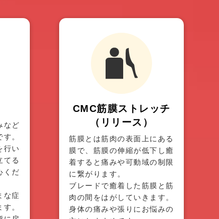
CMC筋膜
ストレッチ
（リリース）
みなど
です。
筋膜とは筋肉の表面上にある
を行い
膜で、筋膜の伸縮が低下し癒
立てる
着すると痛みや可動域の制限
心くだ
に繋がります。
ブレードで癒着した筋膜と筋
まな症
肉の間をはがしていきます。
ます。
身体の痛みや張りにお悩みの
態に戻