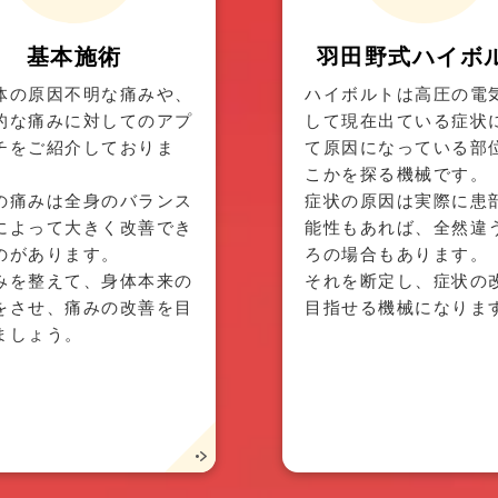
基本施術
羽田野式ハイボ
体の原因不明な痛みや、
ハイボルトは高圧の電
的な痛みに対してのアプ
して現在出ている症状
チをご紹介しておりま
て原因になっている部
こかを探る機械です。
の痛みは全身のバランス
症状の原因は実際に患
によって大きく改善でき
能性もあれば、全然違
のがあります。
ろの場合もあります。
みを整えて、身体本来の
それを断定し、症状の
をさせ、痛みの改善を目
目指せる機械になりま
ましょう。