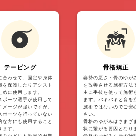
テーピング
骨格矯正
に合わせて、固定や身体
姿勢の悪さ・骨のゆが
能を保護したりアシスト
を改善させる施術方法
ために使用します。
主に手技を使って施術
スポーツ選手が使用して
ます。バキバキと音を
イメージが強いですが、
施術ではないのでご安
スポーツを行っていない
さい。
的な方にも使用すること
骨格のゆがみはさまざ
きます。
状に繋がる要因となり
痛みなどにも効果的が期
骨格のゆがみを元の状