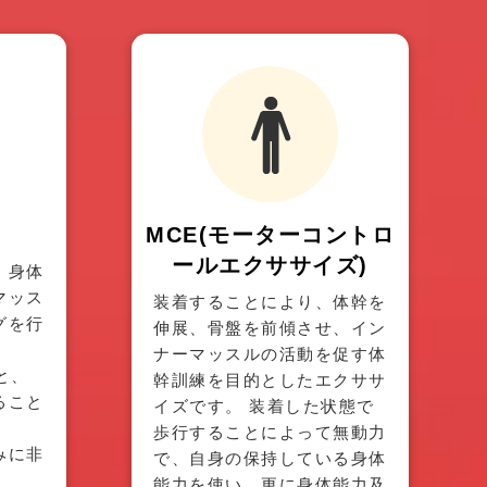
MCE
(モーター
コントロ
ール
エクササイズ)
、身体
マッス
装着することにより、体幹を
グを行
伸展、骨盤を前傾させ、イン
ナーマッスルの活動を促す体
と、
幹訓練を目的としたエクササ
ること
イズです。 装着した状態で
歩行することによって無動力
みに非
で、自身の保持している身体
能力を使い、更に身体能力及