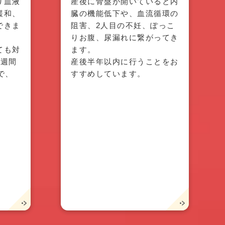
り血液
産後に骨盤が開いていると内
緩和、
臓の機能低下や、血流循環の
できま
阻害、2人目の不妊、ぽっこ
りお腹、尿漏れに繋がってき
ても対
ます。
1週間
産後半年以内に行うことをお
で、
すすめしています。