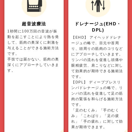
超音波療法
ドレナージュ(EHD・
DPL)
1秒間に100万回の音波が振
動を起こすことにより熱を発
【EHD】 アイヘッドドレナ
して、筋肉の奥深くに刺激を
ージュの略で、目元や首周
与えることができる施術方法
り、頭周りの筋肉のコリなど
です。
にアプローチしていきます。
手技では届かない、筋肉の奥
リンパの流れを促進し頭痛や
深くにアプローチしていきま
眼精疲労、肩こりなどに対し
す。
て効果的が期待できる施術法
です。
【DPL】 ディーププレスリ
ンパドレナージュの略で、リ
ンパの流れを促進して足の筋
肉の緊張を和らげる施術方法
です。
「足のむくみ」「手のむく
み」「こわばり」「足の疲
れ」「手の疲れ」に対して効
果が期待できます。