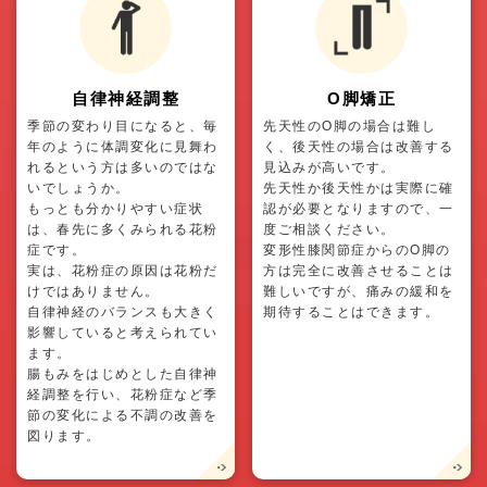
自律神経調整
O脚矯正
季節の変わり目になると、毎
先天性のO脚の場合は難し
年のように体調変化に見舞わ
く、後天性の場合は改善する
れるという方は多いのではな
見込みが高いです。
いでしょうか。
先天性か後天性かは実際に確
もっとも分かりやすい症状
認が必要となりますので、一
は、春先に多くみられる花粉
度ご相談ください。
症です。
変形性膝関節症からのO脚の
実は、花粉症の原因は花粉だ
方は完全に改善させることは
けではありません。
難しいですが、痛みの緩和を
自律神経のバランスも大きく
期待することはできます。
影響していると考えられてい
ます。
腸もみをはじめとした自律神
経調整を行い、花粉症など季
節の変化による不調の改善を
図ります。