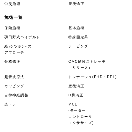
労災施術
産後矯正
施術一覧
保険施術
基本施術
羽田野式ハイボルト
特殊固定具
経穴(ツボ)への
テーピング
アプローチ
骨格矯正
CMC筋膜ストレッチ
（リリース）
超音波療法
ドレナージュ(EHD・DPL)
カッピング
産後矯正
自律神経調整
O脚矯正
楽トレ
MCE
(モーター
コントロール
エクササイズ)