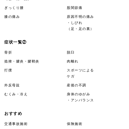
ぎっくり腰
股関節痛
膝の痛み
原因不明の痛み
・しびれ
（足・足の裏）
症状一覧②
骨折
脱臼
捻挫・腱炎・腱鞘炎
肉離れ
打撲
スポーツによる
ケガ
外反母趾
産後の不調
むくみ・冷え
身体のゆがみ
・アンバランス
おすすめ
交通事故施術
保険施術