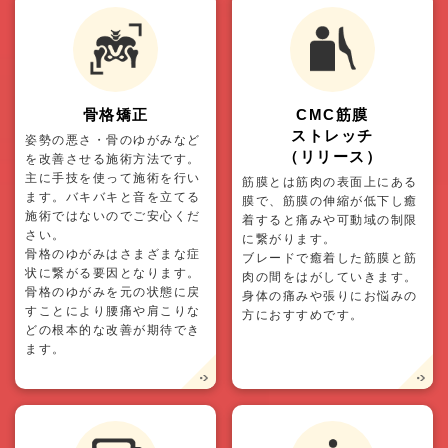
骨格矯正
CMC筋膜
ストレッチ
姿勢の悪さ・骨のゆがみなど
（リリース）
を改善させる施術方法です。
主に手技を使って施術を行い
筋膜とは筋肉の表面上にある
ます。バキバキと音を立てる
膜で、筋膜の伸縮が低下し癒
施術ではないのでご安心くだ
着すると痛みや可動域の制限
さい。
に繋がります。
骨格のゆがみはさまざまな症
ブレードで癒着した筋膜と筋
状に繋がる要因となります。
肉の間をはがしていきます。
骨格のゆがみを元の状態に戻
身体の痛みや張りにお悩みの
すことにより腰痛や肩こりな
方におすすめです。
どの根本的な改善が期待でき
ます。