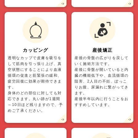
カッピング
産後矯正
透明なカップで皮膚を吸引を
産後の骨盤の広がりを戻して
して筋肉を引っ張り上げ、真
いく施術方法です。
空状態にすることにより血液
産後に骨盤が開いていると内
循環の促進と筋緊張の緩和、
臓の機能低下や、血流循環の
疲労回復に効果が期待できま
阻害、2人目の不妊、ぽっこ
す。
りお腹、尿漏れに繋がってき
身体のどの部位に対しても対
ます。
応できます。丸い跡が1週間
産後半年以内に行うことをお
～10日ほど残りますので、予
すすめしています。
めご了承ください。