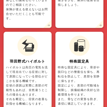
痛などの施術も行っています
働きをさせ、痛みの改善を目
のでご相談ください。
指しましょう。
保険が使える使えないはお問
合せいただくことも可能で
す。
羽田野式ハイボルト
特殊固定具
ハイボルトは高圧の電気を流
特殊な固定具により、骨折や
して現在出ている症状に対し
脱臼などの整復位を保ち、再
て原因になっている部位がど
転位を防止して、患部を安静
こかを探る機械です。
に保ちます。
症状の原因は実際に患部の可
固定により、患部の可動域を
能性もあれば、全然違うとこ
制限し、損傷組織の良好な治
ろの場合もあります。
癒環境を作ります。
それを断定し、症状の改善も
また、骨などの変形を防ぎ、
目指せる機械になります。
適切に矯正していきます。