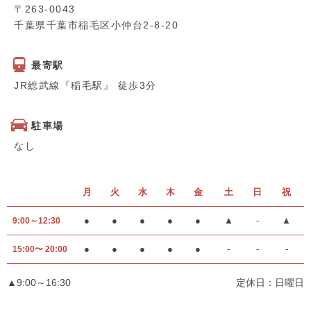
〒263-0043
千葉県千葉市稲毛区小仲台2-8-20
最寄駅
JR総武線『稲毛駅』 徒歩3分
駐車場
なし
月
火
水
木
金
土
日
祝
●
●
●
●
●
▲
-
▲
9:00～12:30
●
●
●
●
●
-
-
-
15:00〜 20:00
▲9:00～16:30
定休日：日曜日