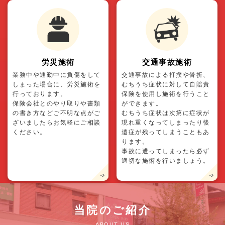
労災施術
交通事故施術
業務中や通勤中に負傷をして
交通事故による打撲や骨折、
しまった場合に、労災施術を
むちうち症状に対して自賠責
行っております。
保険を使用し施術を行うこと
保険会社とのやり取りや書類
ができます。
の書き方などご不明な点がご
むちうち症状は次第に症状が
ざいましたらお気軽にご相談
現れ重くなってしまったり後
ください。
遺症が残ってしまうこともあ
ります。
事故に遭ってしまったら必ず
適切な施術を行いましょう。
当院のご紹介
ABOUT US