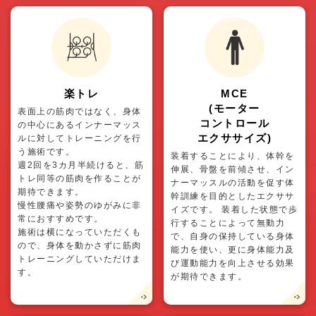
楽トレ
MCE
(モーター
表面上の筋肉ではなく、身体
コントロール
の中心にあるインナーマッス
エクササイズ)
ルに対してトレーニングを行
う施術です。
装着することにより、体幹を
週2回を3カ月半続けると、筋
伸展、骨盤を前傾させ、イン
トレ同等の筋肉を作ることが
ナーマッスルの活動を促す体
期待できます。
幹訓練を目的としたエクササ
慢性腰痛や姿勢のゆがみに非
イズです。 装着した状態で歩
常におすすめです。
行することによって無動力
施術は横になっていただくも
で、自身の保持している身体
ので、身体を動かさずに筋肉
能力を使い、更に身体能力及
トレーニングしていただけま
び運動能力を向上させる効果
す。
が期待できます。